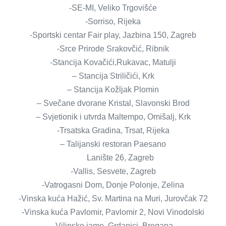
-SE-MI, Veliko Trgovišće
-Sorriso, Rijeka
-Sportski centar Fair play, Jazbina 150, Zagreb
-Srce Prirode Srakovčić, Ribnik
-Stancija Kovačići,Rukavac, Matulji
– Stancija Striličići, Krk
– Stancija Kožljak Plomin
– Svečane dvorane Kristal, Slavonski Brod
– Svjetionik i utvrda Maltempo, Omišalj, Krk
-Trsatska Gradina, Trsat, Rijeka
– Talijanski restoran Paesano
Lanište 26, Zagreb
-Vallis, Sesvete, Zagreb
-Vatrogasni Dom, Donje Polonje, Zelina
-Vinska kuća Hažić, Sv. Martina na Muri, Jurovčak 72
-Vinska kuća Pavlomir, Pavlomir 2, Novi Vinodolski
-Vilinske jame, Grdanjci, Bregana