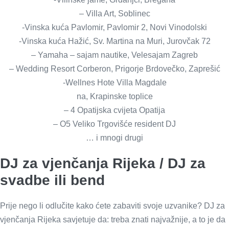
– Villa Art, Soblinec
-Vinska kuća Pavlomir, Pavlomir 2, Novi Vinodolski
-Vinska kuća Hažić, Sv. Martina na Muri, Jurovčak 72
– Yamaha – sajam nautike, Velesajam Zagreb
– Wedding Resort Corberon, Prigorje Brdovečko, Zaprešić
-Wellnes Hote Villa Magdale
na, Krapinske toplice
– 4 Opatijska cvijeta Opatija
– O5 Veliko Trgovišće resident DJ
… i mnogi drugi
DJ za vjenčanja Rijeka / DJ za
svadbe ili bend
Prije nego li odlučite kako ćete zabaviti svoje uzvanike? DJ za
vjenčanja Rijeka savjetuje da: treba znati najvažnije, a to je da