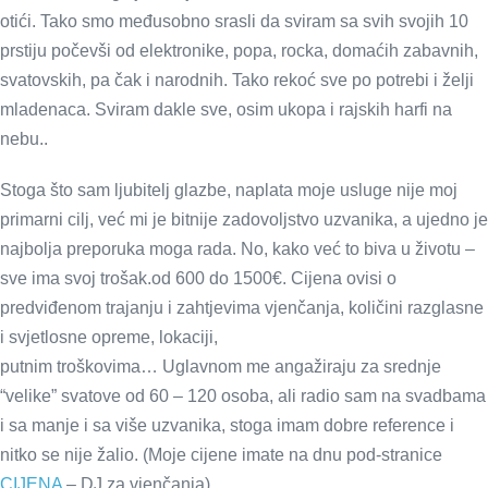
otići. Tako smo međusobno srasli da sviram sa svih svojih 10
prstiju počevši od elektronike, popa, rocka, domaćih zabavnih,
svatovskih, pa čak i narodnih. Tako rekoć sve po potrebi i želji
mladenaca. Sviram dakle sve, osim ukopa i rajskih harfi na
nebu..
Stoga što sam ljubitelj glazbe, naplata moje usluge nije moj
primarni cilj, već mi je bitnije zadovoljstvo uzvanika, a ujedno je
najbolja preporuka moga rada. No, kako već to biva u životu –
sve ima svoj trošak.od 600 do 1500€. Cijena ovisi o
predviđenom trajanju i zahtjevima vjenčanja, količini razglasne
i svjetlosne opreme, lokaciji,
putnim troškovima… Uglavnom me angažiraju za srednje
“velike” svatove od 60 – 120 osoba, ali radio sam na svadbama
i sa manje i sa više uzvanika, stoga imam dobre reference i
nitko se nije žalio. (Moje cijene imate na dnu pod-stranice
CIJENA
– DJ za vjenčanja)