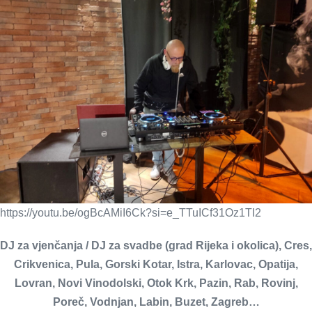
https://youtu.be/ogBcAMiI6Ck?si=e_TTuICf31Oz1TI2
DJ za vjenčanja / DJ za svadbe (grad Rijeka i okolica), Cres,
Crikvenica, Pula, Gorski Kotar, Istra, Karlovac, Opatija,
Lovran, Novi Vinodolski, Otok Krk, Pazin, Rab, Rovinj,
Poreč, Vodnjan, Labin, Buzet, Zagreb…