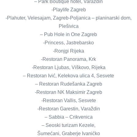
– Park Boutique hotel, Varaždin
-Playlife Zagreb
-Plahuter, Velesajam, Zagreb-Poljanica – planinarski dom,
Plešivica
– Pub Hole in One Zagreb
-Princess, Jastrebarsko
-Ronjgi Rijeka
-Restoran Panorama, Krk
-Restoran Ljubas, Viškovo, Rijeka
– Restoran Ivić, Kelekova ulica 4, Sesvete
– Restoran Rudešanka Zagreb
-Restoran NK Maksimir Zagreb
-Restoran Vallis, Sesvete
-Restoran Garestin, Varaždin
– Sabbia – Crikvenica
– Seoski turizam Kezele,
Šumećani, Graberje Ivanićko