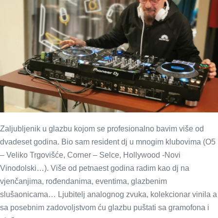
Zaljubljenik u glazbu kojom se profesionalno bavim više od
dvadeset godina. Bio sam resident dj u mnogim klubovima (O5
– Veliko Trgovišće, Corner – Selce, Hollywood -Novi
Vinodolski…). Više od petnaest godina radim kao dj na
vjenčanjima, rođendanima, eventima, glazbenim
slušaonicama… Ljubitelj analognog zvuka, kolekcionar vinila a
sa posebnim zadovoljstvom ću glazbu puštati sa gramofona i