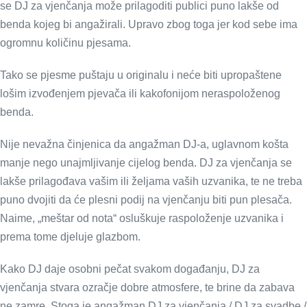
se DJ za vjenčanja može prilagoditi publici puno lakše od
benda kojeg bi angažirali. Upravo zbog toga jer kod sebe ima
ogromnu količinu pjesama.
Tako se pjesme puštaju u originalu i neće biti upropaštene
lošim izvođenjem pjevača ili kakofonijom neraspoloženog
benda.
Nije nevažna činjenica da angažman DJ-a, uglavnom košta
manje nego unajmljivanje cijelog benda. DJ za vjenčanja se
lakše prilagođava vašim ili željama vaših uzvanika, te ne treba
puno dvojiti da će plesni podij na vjenčanju biti pun plesača.
Naime, „meštar od nota“ osluškuje raspoloženje uzvanika i
prema tome djeluje glazbom.
Kako DJ daje osobni pečat svakom događanju, DJ za
vjenčanja stvara ozračje dobre atmosfere, te brine da zabava
ne zamre. Stoga je angažman DJ za vjenčanja / DJ za svadbe /