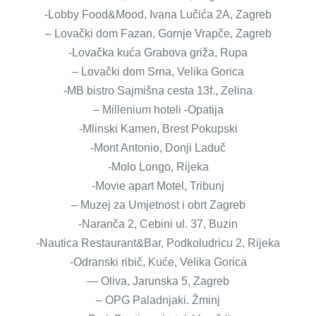
-Lobby Food&Mood, Ivana Lučića 2A, Zagreb
– Lovački dom Fazan, Gornje Vrapče, Zagreb
-Lovačka kuća Grabova griža, Rupa
– Lovački dom Srna, Velika Gorica
-MB bistro Sajmišna cesta 13f., Zelina
– Millenium hoteli -Opatija
-Mlinski Kamen, Brest Pokupski
-Mont Antonio, Donji Laduč
-Molo Longo, Rijeka
-Movie apart Motel, Tribunj
– Muzej za Umjetnost i obrt Zagreb
-Naranča 2, Cebini ul. 37, Buzin
-Nautica Restaurant&Bar, Podkoludricu 2, Rijeka
-Odranski ribič, Kuće, Velika Gorica
— Oliva, Jarunska 5, Zagreb
– OPG Paladnjaki. Žminj