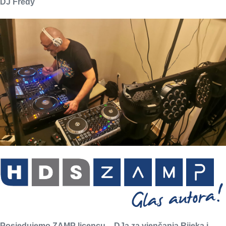
DJ Fredy
Posjedujemo ZAMP licencu – DJa za vjenčanja Rijeka i