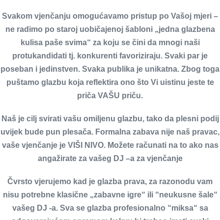
Svakom vjenčanju omogućavamo pristup po Vašoj mjeri –
ne radimo po staroj uobičajenoj šabloni „jedna glazbena
kulisa paše svima“ za koju se čini da mnogi naši
protukandidati tj. konkurenti favoriziraju. Svaki par je
poseban i jedinstven. Svaka publika je unikatna. Zbog toga
puštamo glazbu koja reflektira ono što Vi uistinu jeste te
priča VAŠU priču.
Naš je cilj svirati vašu omiljenu glazbu, tako da plesni podij
uvijek bude pun plesača. Formalna zabava nije naš pravac,
vaše vjenčanje je VIŠI NIVO. Možete računati na to ako nas
angažirate za vašeg DJ –a za vjenčanje
Čvrsto vjerujemo kad je glazba prava, za razonodu vam
nisu potrebne klasične „zabavne igre“ ili “neukusne šale“
vašeg DJ -a. Sva se glazba profesionalno “miksa“ sa