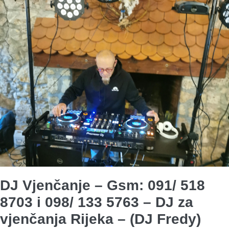
DJ Vjenčanje – Gsm:
091/ 518
8703 i 098/ 133 5763
– DJ za
vjenčanja Rijeka – (DJ Fredy)