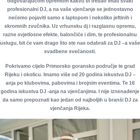
odgovarajućom opremom kakvu bi trebao imati svaki
profesionalni DJ, a na vaše vjenčanje se jednostavno
nećemo pojaviti samo s laptopom i nekoliko jeftinih i
skromnih zvučnika. Uz vrhunsku dj i razglasnu opremu,
razne svjetlosne efekte, balončiće i dim, te profesionalnu
uslugu, bit će vam drago što ste nas odabrali za DJ –a vaše
svadbene svečanosti.
Pokrivamo cijelo Primorsko goransko područje te grad
Rijeku i okolicu. Imamo više od 20 godina iskustva DJ –
anja po klubovima, pabovima i brojnim eventima. Te 16
godina iskustva DJ -anja na vjenčanjima. I nije iznenađenje
da samo prepoznati kao jedan od najboljih u branši DJ za
vjenčanja Rijeka.