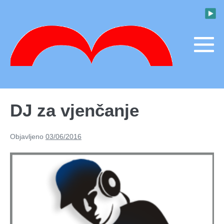
Skoči
do
sadržaja
M
To
DJ za vjenčanje
Objavljeno
03/06/2016