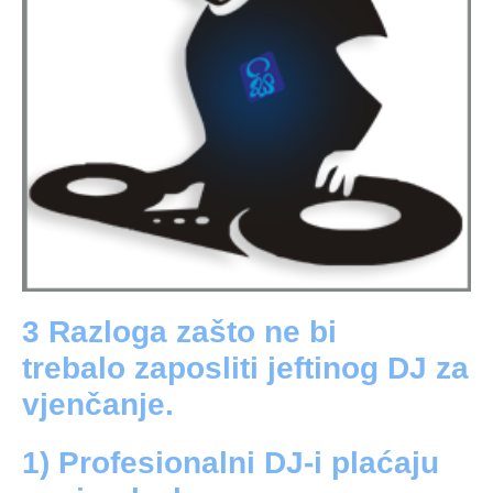
3 Razloga zašto ne bi
trebalo
zaposliti jeftinog DJ za
vjenčanje.
1) Profesionalni DJ-i plaćaju