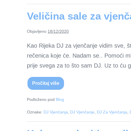
a
za
vaše
Veličina sale za vjenč
vjenčanje
Objavljeno
18/12/2020
Kao Rijeka DJ za vjenčanje vidim sve, š
rečenica koje će. Nadam se.. Pomoći ml
prije svega za to što sam DJ. Uz to ću g
Pročitaj više
Veličina
sale
za
vjenčanje
Podloženo pod
Blog
i
broj
Oznake:
DJ Vjenčanja
,
DJ Vjenčanje
,
DJ Za Vjenčanja
,
uzvanika