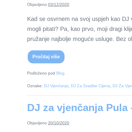
Objavljeno
03/12/2020
Kad se osvrnem na svoj uspjeh kao DJ v
mogli pitati? Pa, kao prvo, moji dragi kl
pružanje najbolje moguće usluge. Bez o
Pročitaj više
DJ
vjenčanja
–
Kada
Podloženo pod
Blog
su
fokus
Oznake:
DJ Vjenčanja
,
DJ Za Svadbe Cijena
,
DJ Za Vje
i
usredotočenost
na
vrhuncu.
DJ za vjenčanja Pula
Objavljeno
20/10/2020