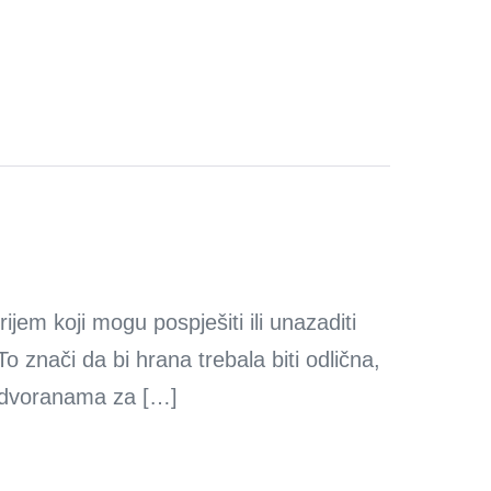
jem koji mogu pospješiti ili unazaditi
znači da bi hrana trebala biti odlična,
u dvoranama za […]