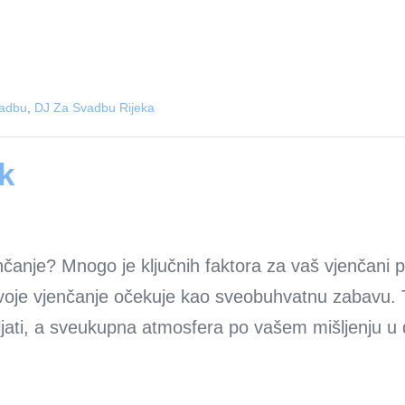
adbu
,
DJ Za Svadbu Rijeka
k
anje? Mnogo je ključnih faktora za vaš vjenčani pri
je vjenčanje očekuje kao sveobuhvatnu zabavu. To 
avljati, a sveukupna atmosfera po vašem mišljenju 