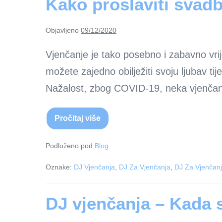
Kako proslaviti svad
Objavljeno
09/12/2020
Vjenčanje je tako posebno i zabavno vrije
možete zajedno obilježiti svoju ljubav t
Nažalost, zbog COVID-19, neka vjenčanja
Pročitaj više
Kako
proslaviti
svadbenu
svečanost
Podloženo pod
Blog
za
vrijeme
Oznake:
DJ Vjenčanja
,
DJ Za Vjenčanja
,
DJ Za Vjenčan
COVID-
a
DJ vjenčanja – Kada 