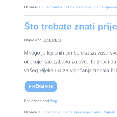
19
Oznake:
DJ Za Svadbe
,
DJ Za Vjenčanja
,
DJ Za Vjenča
kao
DJ
za
vjenčanje
Što trebate znati pri
Objavljeno
01/01/2021
Mnogo je ključnih čimbenika za vašu sveč
očekuje kao zabavu za sve. To znači da bi
vašeg Rijeka DJ za vjenčanja trebala bi 
Pročitaj više
Što
trebate
znati
prije
Podloženo pod
Blog
unajmljivanja
DJ
Oznake:
DJ Vjenčanja
,
DJ Za Vjenčanja Cijena
,
Najbolji
–