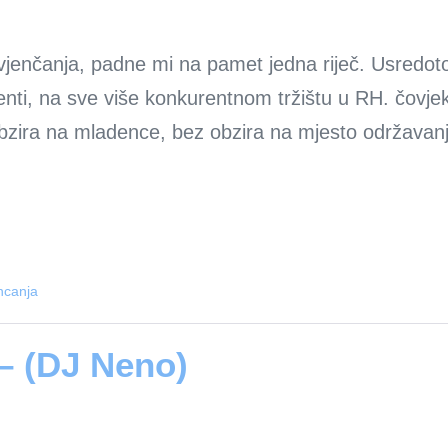
jenčanja, padne mi na pamet jedna riječ. Usredot
ijenti, na sve više konkurentnom tržištu u RH. čovje
bzira na mladence, bez obzira na mjesto održavan
ncanja
 – (DJ Neno)