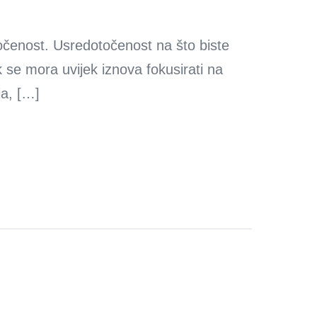
očenost. Usredotočenost na što biste
k se mora uvijek iznova fokusirati na
ja, […]