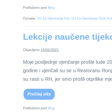
Otok
Krk
Podloženo pod
Blog
Oznake:
DJ Za Vjenčanja Krk
,
DJ Za Vjenčanja Otok Kr
Lekcije naučene tije
Objavljeno
15/02/2021
Moje posljednje vjenčanje prošle lude 2020
godine i vjenčali su se u Restoranu Ronj
su rasti u RH, jer smo prošli otprilike m
Pročitaj više
Lekcije
naučene
tijekom
pandemije
Podloženo pod
Blog
covid-