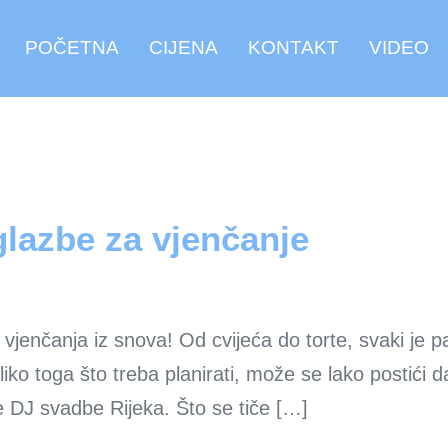
POČETNA
CIJENA
KONTAKT
VIDEO
 glazbe za vjenčanje
 vjenčanja iz snova! Od cvijeća do torte, svaki je p
oliko toga što treba planirati, može se lako postići
že DJ svadbe Rijeka. Što se tiče […]