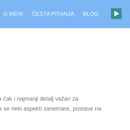
O MENI
ČESTA PITANJA
BLOG
a čak i najmanji detalj važan za
 da se neki aspekti zanemare, postave na