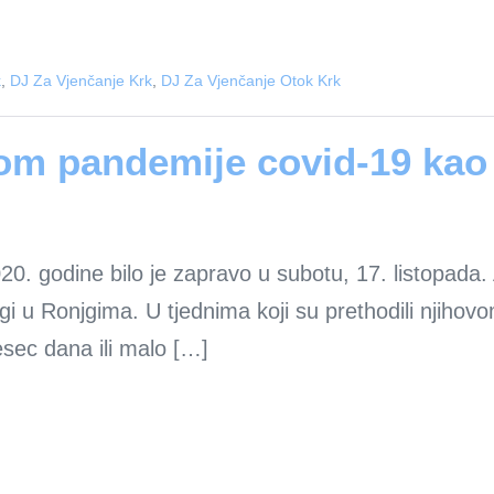
k
,
DJ Za Vjenčanje Krk
,
DJ Za Vjenčanje Otok Krk
kom pandemije covid-19 kao
. godine bilo je zapravo u subotu, 17. listopada. An
gi u Ronjgima. U tjednima koji su prethodili njihov
jesec dana ili malo […]