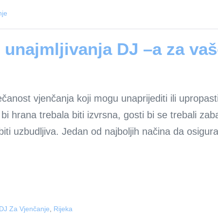
nje
je unajmljivanja DJ –a za va
anost vjenčanja koji mogu unaprijediti ili upropasti
 hrana trebala biti izvrsna, gosti bi se trebali za
biti uzbudljiva. Jedan od najboljih načina da osigu
 DJ Za Vjenčanje
,
Rijeka