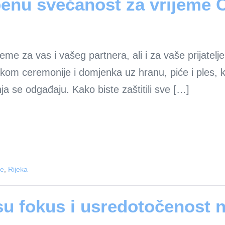
benu svečanost za vrijeme
me za vas i vašeg partnera, ali i za vaše prijatelje 
ijekom ceremonije i domjenka uz hranu, piće i ples,
 se odgađaju. Kako biste zaštitili sve […]
je
,
Rijeka
su fokus i usredotočenost 