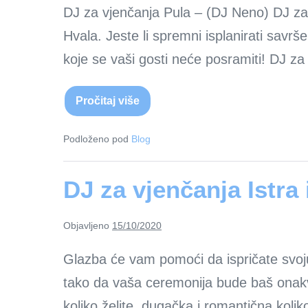
DJ za vjenčanja Pula – (DJ Neno) DJ za
Hvala. Jeste li spremni isplanirati savr
koje se vaši gosti neće posramiti! DJ z
Pročitaj više
DJ
za
vjenčanja
Pula
Podloženo pod
Blog
–
(DJ
Neno)
DJ za vjenčanja Istra
Objavljeno
15/10/2020
Glazba će vam pomoći da ispričate svoj
tako da vaša ceremonija bude baš onakva
koliko želite, dugačka i romantična koliko ž