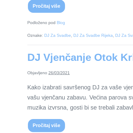
Pročitaj više
Savjeti
za
planiranje
glazbe
Podloženo pod
Blog
za
vjenčanje
Oznake:
DJ Za Svadbe
,
DJ Za Svadbe Rijeka
,
DJ Za Sv
DJ Vjenčanje Otok Kr
Objavljeno
26/03/2021
Kako izabrati savršenog DJ za vaše vjenč
vašu vjenčanu zabavu. Većina parova svo
muzika izvrsna, gosti bi se trebali zab
Pročitaj više
DJ
Vjenčanje