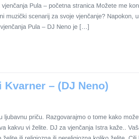
 vjenčanja Pula – početna stranica Možete me kont
šeni muzički scenarij za svoje vjenčanje? Napokon,
a vjenčanja Pula – DJ Neno je […]
 i Kvarner – (DJ Neno)
u ljubavnu priču. Razgovarajmo o tome kako možete
 kakvu vi želite. DJ za vjenčanja Istra kaže.. Vaša
elite ili religiozna ili nereligiozna koliko želite. Cilj