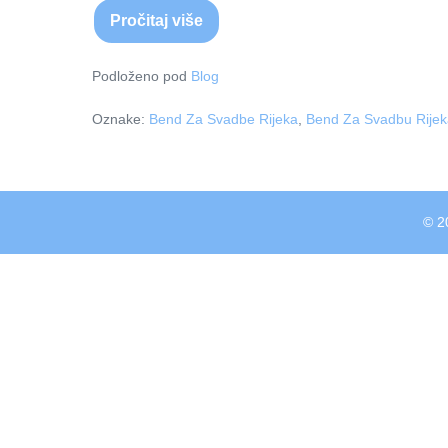
Pročitaj više
Bendovi
za
svadbe
Rijeka
Podloženo pod
Blog
Oznake:
Bend Za Svadbe Rijeka
,
Bend Za Svadbu Rijek
© 2