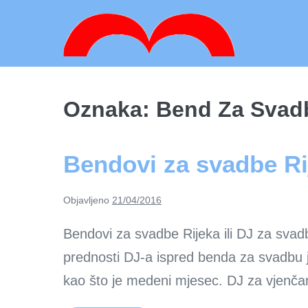
Skoči
do
sadržaja
Oznaka:
Bend Za Svad
Bendovi za svadbe Ri
Objavljeno
21/04/2016
Bendovi za svadbe Rijeka ili DJ za svad
prednosti DJ-a ispred benda za svadbu j
kao što je medeni mjesec. DJ za vjenča