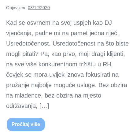
Objavljeno
03/12/2020
Kad se osvrnem na svoj uspjeh kao DJ
vjenčanja, padne mi na pamet jedna riječ.
Usredotočenost. Usredotočenost na što biste
mogli pitati? Pa, kao prvo, moji dragi klijenti,
na sve više konkurentnom tržištu u RH.
čovjek se mora uvijek iznova fokusirati na
pružanje najbolje moguće usluge. Bez obzira
na mladence, bez obzira na mjesto
održavanja, […]
Pročitaj više
DJ
vjenčanja
–