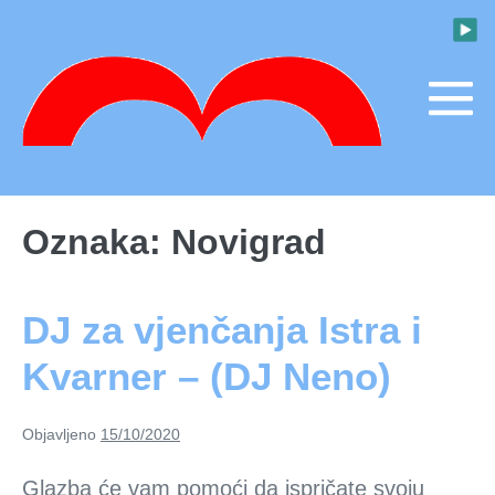
Skoči
do
sadržaja
M
To
Oznaka:
Novigrad
DJ za vjenčanja Istra i
Kvarner – (DJ Neno)
Objavljeno
15/10/2020
Glazba će vam pomoći da ispričate svoju