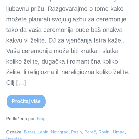
ljubavnu priču. Razgovarajmo o tome kako
možete planirati svoju glazbu za ceremonije
tako da vaša ceremonija bude baš onakva
kakvu vi želite. DJ za vjenčanja Istra kaže..
Vaša ceremonija može biti kratka i slatka
koliko želite, dugačka i romantična koliko
želite ili religiozna ili nereligiozna koliko želite.
Cilj […]
Pročitaj više
DJ
za
vjenčanja
Istra
Podloženo pod
Blog
i
Kvarner
Oznake:
Buzet
,
Labin
,
Novigrad
,
Pazin
,
Poreč
,
Rovinj
,
Umag
,
–
(DJ