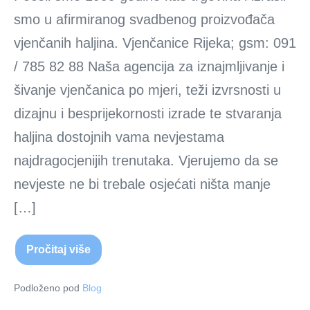
smo u afirmiranog svadbenog proizvođača
vjenčanih haljina. Vjenčanice Rijeka; gsm: 091
/ 785 82 88 Naša agencija za iznajmljivanje i
šivanje vjenčanica po mjeri, teži izvrsnosti u
dizajnu i besprijekornosti izrade te stvaranja
haljina dostojnih vama nevjestama
najdragocjenijih trenutaka. Vjerujemo da se
nevjeste ne bi trebale osjećati ništa manje
[…]
Pročitaj više
Vjenčanice
Rijeka,
najam
vjenčanica
Podloženo pod
Blog
Rijeka