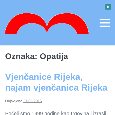
Skoči
do
sadržaja
M
To
Oznaka:
Opatija
Vjenčanice Rijeka,
najam vjenčanica Rijeka
Objavljeno
27/08/2015
Počeli smo 1999 godine kao trgovina i izrasli