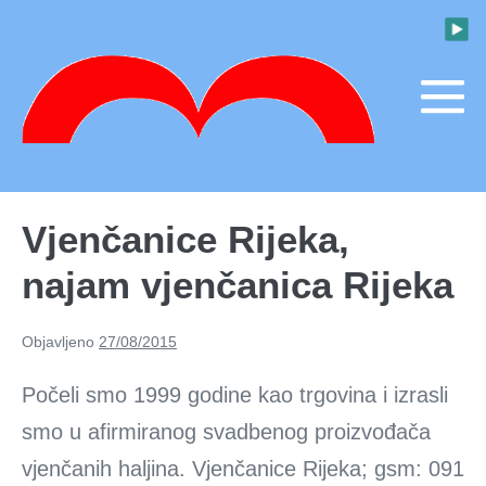
Skoči
do
sadržaja
M
To
Vjenčanice Rijeka,
najam vjenčanica Rijeka
Objavljeno
27/08/2015
Počeli smo 1999 godine kao trgovina i izrasli
smo u afirmiranog svadbenog proizvođača
vjenčanih haljina. Vjenčanice Rijeka; gsm: 091