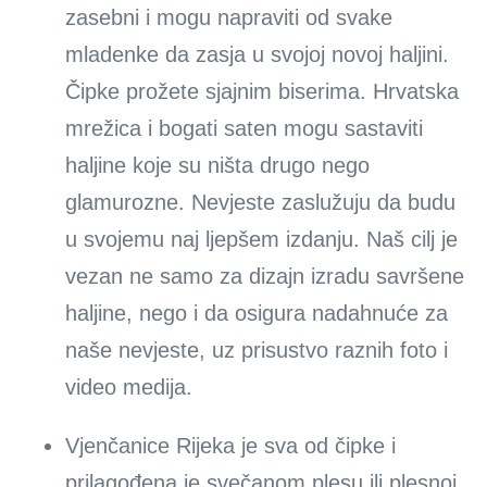
zasebni i mogu napraviti od svake
mladenke da zasja u svojoj novoj haljini.
Čipke prožete sjajnim biserima. Hrvatska
mrežica i bogati saten mogu sastaviti
haljine koje su ništa drugo nego
glamurozne. Nevjeste zaslužuju da budu
u svojemu naj ljepšem izdanju. Naš cilj je
vezan ne samo za dizajn izradu savršene
haljine, nego i da osigura nadahnuće za
naše nevjeste, uz prisustvo raznih foto i
video medija.
Vjenčanice Rijeka je sva od čipke i
prilagođena je svečanom plesu ili plesnoj