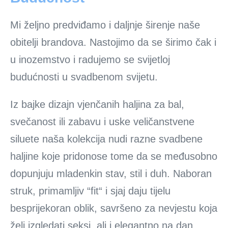
Mi željno predviđamo i daljnje širenje naše
obitelji brandova. Nastojimo da se širimo čak i
u inozemstvo i radujemo se svijetloj
budućnosti u svadbenom svijetu.
Iz bajke dizajn vjenčanih haljina za bal,
svečanost ili zabavu i uske veličanstvene
siluete naša kolekcija nudi razne svadbene
haljine koje pridonose tome da se međusobno
dopunjuju mladenkin stav, stil i duh. Naboran
struk, primamljiv “fit“ i sjaj daju tijelu
besprijekoran oblik, savršeno za nevjestu koja
želi izgledati seksi, ali i elegantno na dan